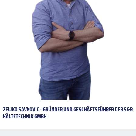
ZELJKO SAVKOVIC - GRÜNDER UND GESCHÄFTSFÜHRER DER S&R
KÄLTETECHNIK GMBH