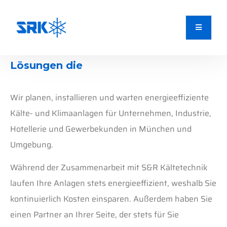
Lösungen die
U
n
t
e
r
n
e
h
m
e
n
w
e
i
t
e
r
b
r
i
n
g
e
n
.
E
B
A
n
u
e
e
s
t
r
f
r
i
g
ä
e
l
i
b
l
e
e
s
k
s
v
o
i
e
c
s
r
t
h
m
e
e
n
r
e
h
i
s
d
e
e
i
e
n
t
n
k
e
.
e
r
h
n
ö
h
e
n
.
Wir planen, installieren und warten energieeffiziente
Kälte- und Klimaanlagen für Unternehmen, Industrie,
Hotellerie und Gewerbekunden in München und
Umgebung.
Während der Zusammenarbeit mit S&R Kältetechnik
laufen Ihre Anlagen stets energieeffizient, weshalb Sie
kontinuierlich Kosten einsparen. Außerdem haben Sie
einen Partner an Ihrer Seite, der stets für Sie