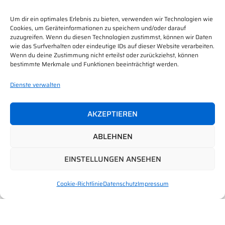
KONTAKT
Um dir ein optimales Erlebnis zu bieten, verwenden wir Technologien wie
Cookies, um Geräteinformationen zu speichern und/oder darauf
zuzugreifen. Wenn du diesen Technologien zustimmst, können wir Daten
ADRESSE: DIESELSTRASSE 12, 85232 BERGKIRCHEN
wie das Surfverhalten oder eindeutige IDs auf dieser Website verarbeiten.
Wenn du deine Zustimmung nicht erteilst oder zurückziehst, können
TELEFON: 08 131 33 80 666
bestimmte Merkmale und Funktionen beeinträchtigt werden.
E-MAIL: KONTAKT@SR-KAELTETECHNIK.DE
Dienste verwalten
AKZEPTIEREN
ABLEHNEN
© 2026 S&R Kältetechnik GmbH. Alle Rechte
EINSTELLUNGEN ANSEHEN
vorbehalten
Cookie-Richtlinie
Datenschutz
Impressum
Webdesign by
Unite2Link