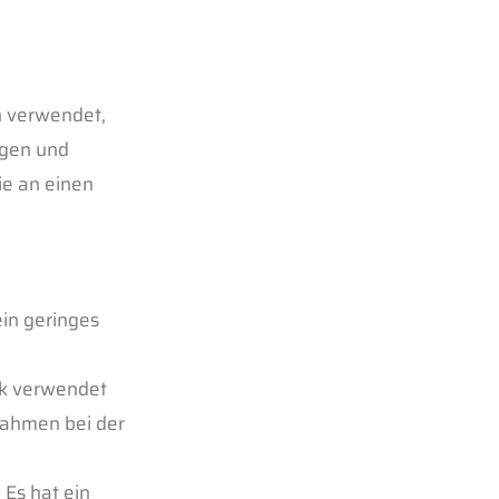
n verwendet,
igen und
e an einen
 ein geringes
nik verwendet
nahmen bei der
 Es hat ein