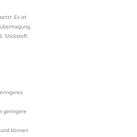
tzt. Es ist
eübertragung.
 Stickstoff,
geringeres
e geringere
l und können