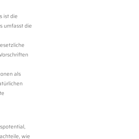
 ist die
es umfasst die
esetzliche
Vorschriften
ionen als
atürlichen
te
spotential,
achteile, wie